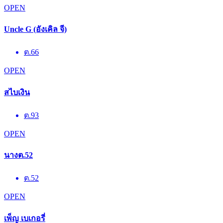
OPEN
Uncle G (อังเคิล จี)
ต.66
OPEN
สไบเงิน
ต.93
OPEN
นางต.52
ต.52
OPEN
เพ็ญ เบเกอรี่